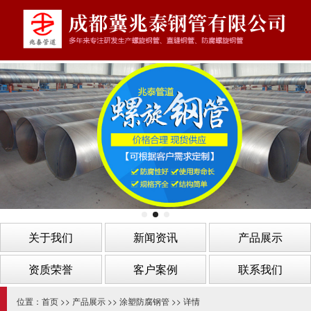
关于我们
新闻资讯
产品展示
资质荣誉
客户案例
联系我们
位置：
首页
>>
产品展示
>>
涂塑防腐钢管
>> 详情